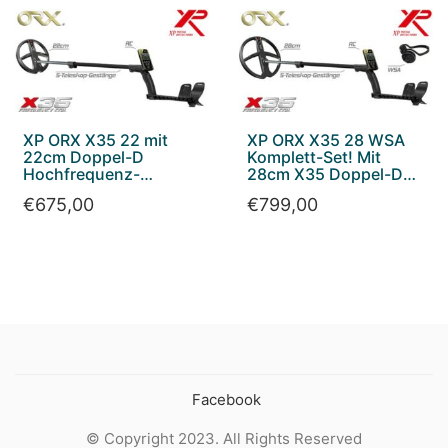
XP ORX X35 22 mit
XP ORX X35 28 WSA
22cm Doppel-D
Komplett-Set! Mit
Hochfrequenz-
28cm X35 Doppel-D
Suchspule
Suchspule + WSA
€
675,00
€
799,00
Funkkopfhörer.
Facebook
© Copyright 2023. All Rights Reserved