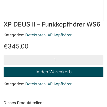
XP DEUS II – Funkkopfhörer WS6
Kategorien:
Detektoren
,
XP Kopfhörer
€
345,00
XP
DEUS
II
-
In den Warenkorb
Funkkopfhörer
WS6
Kategorien:
Detektoren
,
XP Kopfhörer
Menge
Dieses Produkt teilen: