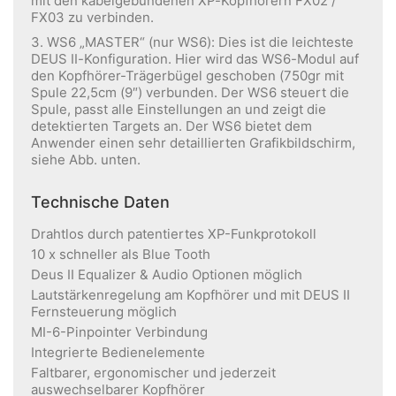
mit den kabelgebundenen XP-Kopfhörern FX02 /
FX03 zu verbinden.
3. WS6 „MASTER“ (nur WS6): Dies ist die leichteste
DEUS II-Konfiguration. Hier wird das WS6-Modul auf
den Kopfhörer-Trägerbügel geschoben (750gr mit
Spule 22,5cm (9″) verbunden. Der WS6 steuert die
Spule, passt alle Einstellungen an und zeigt die
detektierten Targets an. Der WS6 bietet dem
Anwender einen sehr detaillierten Grafikbildschirm,
siehe Abb. unten.
Technische Daten
Drahtlos durch patentiertes XP-Funkprotokoll
10 x schneller als Blue Tooth
Deus II Equalizer & Audio Optionen möglich
Lautstärkenregelung am Kopfhörer und mit DEUS II
Fernsteuerung möglich
MI-6-Pinpointer Verbindung
Integrierte Bedienelemente
Faltbarer, ergonomischer und jederzeit
auswechselbarer Kopfhörer