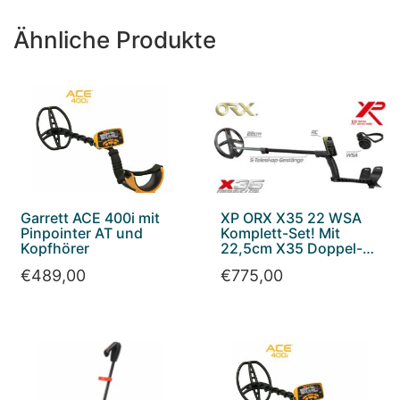
Ähnliche Produkte
Garrett ACE 400i mit
XP ORX X35 22 WSA
Pinpointer AT und
Komplett-Set! Mit
Kopfhörer
22,5cm X35 Doppel-D
Suchspule + WSA
€
489,00
€
775,00
Funkkopfhörer