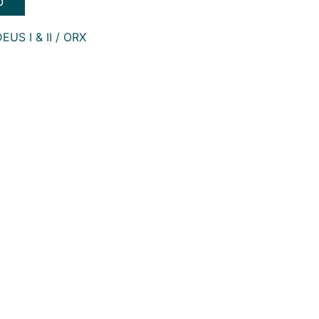
b
EUS I & II / ORX