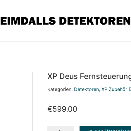
XP Deus Fernsteuerun
Kategorien:
Detektoren
,
XP Zubehör D
€
599,00
XP