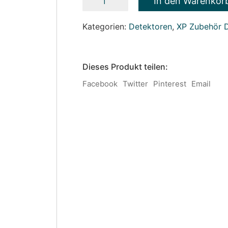
In den Warenkor
Deus
Fernsteuerung
V6
Kategorien:
Detektoren
,
XP Zubehör D
Menge
Dieses Produkt teilen:
Facebook
Twitter
Pinterest
Email